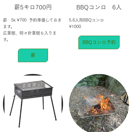
薪5キロ700円
BBQコンロ 6人
薪 5k ¥700 予約準備しておき
5.6人用BBQコンロ
ます。
¥1000
広葉樹、時々針葉樹も入りま
す。
BBQコンロ予約
薪