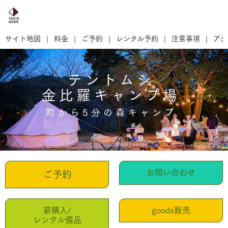
サイト地図
料金
ご予約
レンタル予約
注意事項
アク
テントムシ
金比羅キャンプ場
町から5分の森キャンプ
お問い合わせ
ご予約
薪購入/
goods販売
レンタル備品